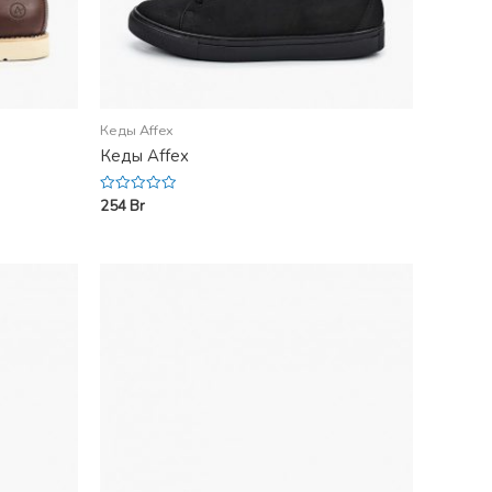
Кеды Affex
Кеды Affex
254
Br
Rated
0
out
of
5