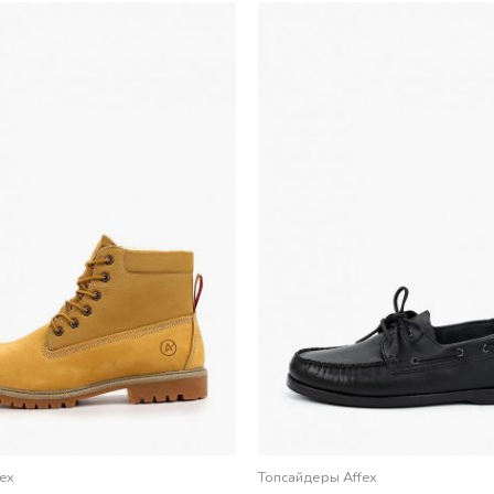
fex
Топсайдеры Affex