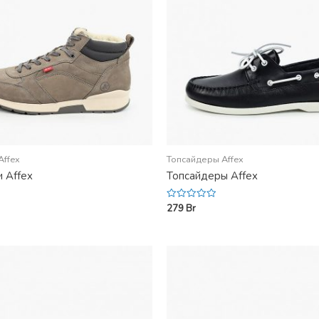
Affex
Топсайдеры Affex
 Affex
Топсайдеры Affex
279
Br
Rated
0
out
of
5