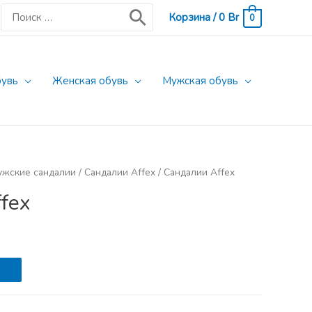
Поиск:
Корзина
/
0
Br
0
бувь
Женская обувь
Мужская обувь
ужские сандалии
/
Сандалии Affex
/ Сандалии Affex
fex