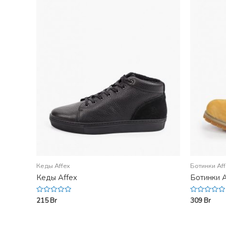
Кеды Affex
Ботинки Af
Кеды Affex
Ботинки A
215
Br
309
Br
Rated
Rated
0
0
out
out
of
of
5
5