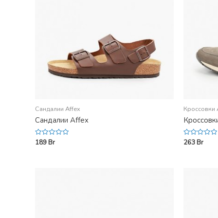
Сандалии Affex
Кроссовки 
Сандалии Affex
Кроссовки
189
Br
263
Br
Rated
Rated
0
0
out
out
of
of
5
5