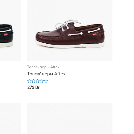
Топсайдеры Affex
Топсайдеры Affex
279
Br
Rated
0
out
of
5