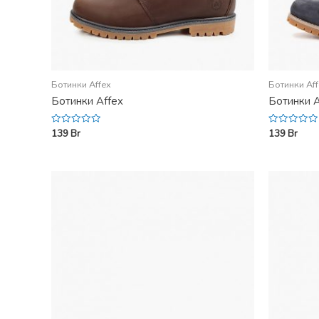
Ботинки Affex
Ботинки Af
Ботинки Affex
Ботинки A
139
Br
139
Br
Rated
Rated
0
0
out
out
of
of
5
5