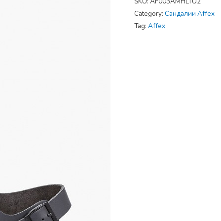
SKU:
AF003AMHLTU2
Category:
Сандалии Affex
Tag:
Affex