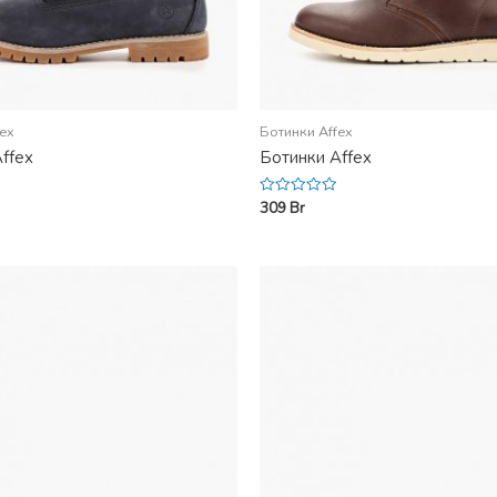
fex
Ботинки Affex
ffex
Ботинки Affex
309
Br
Rated
0
out
of
5