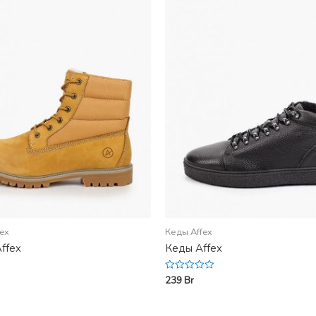
fex
Кеды Affex
ffex
Кеды Affex
239
Br
Rated
0
out
of
5