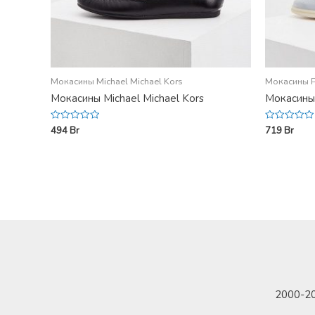
Мокасины Michael Michael Kors
Мокасины Pr
Мокасины Michael Michael Kors
Мокасины 
494
Br
719
Br
Rated
Rated
0
0
out
out
of
of
5
5
2000-20