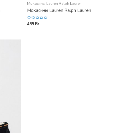
Мокасины Lauren Ralph Lauren
n
Мокасины Lauren Ralph Lauren
459
Br
Rated
0
out
of
5