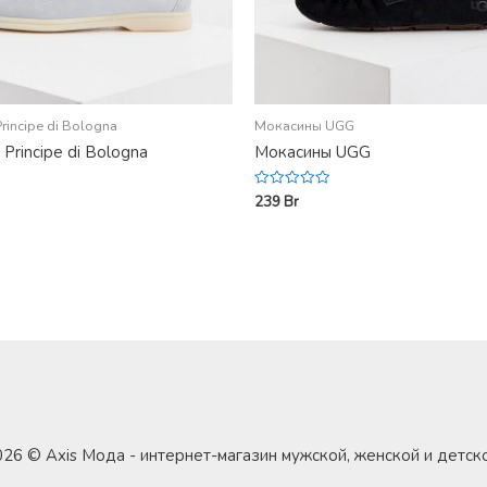
incipe di Bologna
Мокасины UGG
Principe di Bologna
Мокасины UGG
239
Br
Rated
0
out
of
5
26 © Axis Мода - интернет-магазин мужской, женской и детск