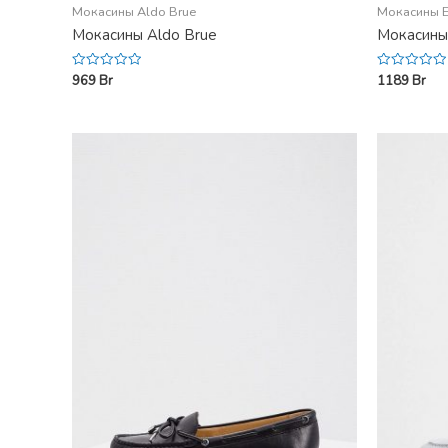
Мокасины Aldo Brue
Мокасины E
Мокасины Aldo Brue
Мокасины
969
Br
1189
Br
Rated
Rated
0
0
out
out
of
of
5
5