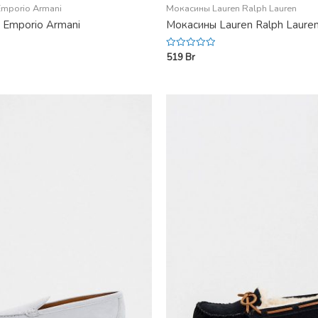
mporio Armani
Мокасины Lauren Ralph Lauren
 Emporio Armani
Мокасины Lauren Ralph Laure
519
Br
Rated
0
out
of
5