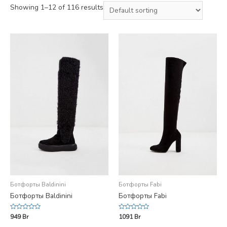
Showing 1–12 of 116 results
Ботфорты Baldinini
Ботфорты Fabi
Ботфорты Baldinini
Ботфорты Fabi
Rated
Rated
949
Br
1091
Br
0
0
out
out