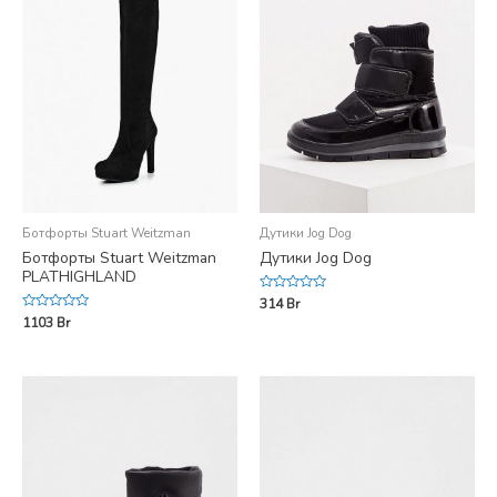
Ботфорты Stuart Weitzman
Дутики Jog Dog
Ботфорты Stuart Weitzman
Дутики Jog Dog
PLATHIGHLAND
Rated
314
Br
0
Rated
1103
Br
out
0
of
out
5
of
5