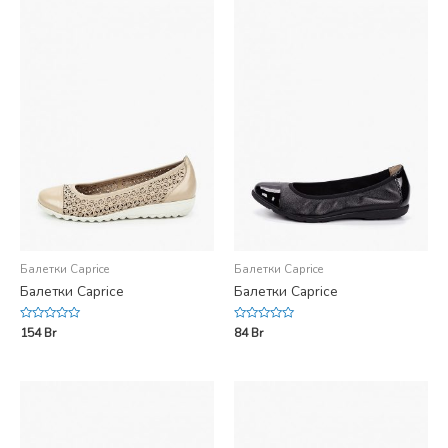
Балетки Caprice
Балетки Caprice
Балетки Caprice
Балетки Caprice
Rated
Rated
154
Br
84
Br
0
0
out
out
of
of
5
5