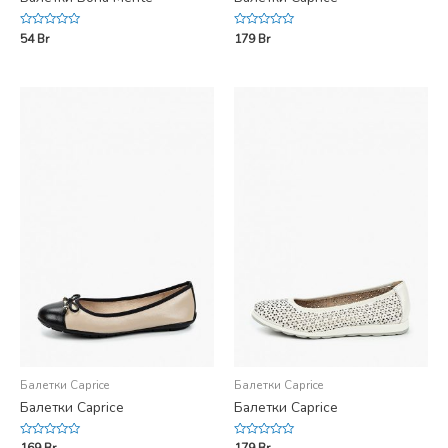
Rated
Rated
54
Br
179
Br
0
0
out
out
of
of
5
5
Балетки Caprice
Балетки Caprice
Балетки Caprice
Балетки Caprice
Rated
Rated