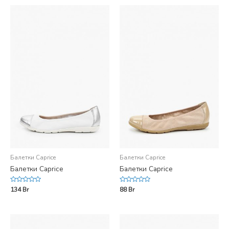
5
5
Балетки Caprice
Балетки Caprice
Балетки Caprice
Балетки Caprice
Rated
Rated
134
Br
88
Br
0
0
out
out
of
of
5
5