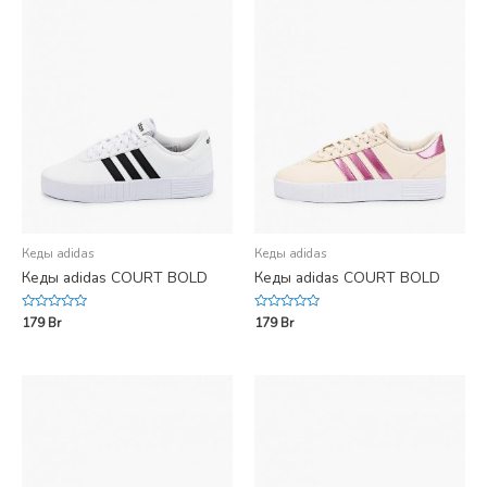
Кеды adidas
Кеды adidas
Кеды adidas COURT BOLD
Кеды adidas COURT BOLD
Rated
Rated
179
Br
179
Br
0
0
out
out
of
of
5
5