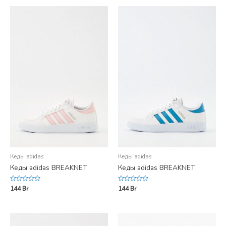
5
5
Кеды adidas
Кеды adidas
Кеды adidas BREAKNET
Кеды adidas BREAKNET
Rated
Rated
144
Br
144
Br
0
0
out
out
of
of
5
5