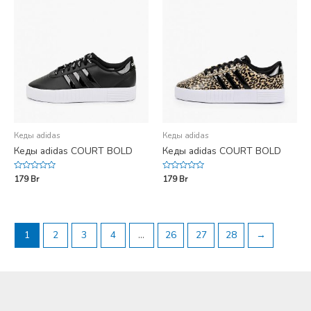
Кеды adidas
Кеды adidas
Кеды adidas COURT BOLD
Кеды adidas COURT BOLD
Rated
Rated
179
Br
179
Br
0
0
out
out
of
of
5
5
1
2
3
4
…
26
27
28
→