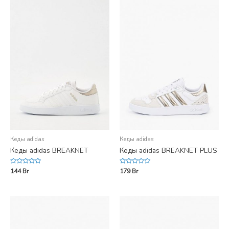
Кеды adidas
Кеды adidas
Кеды adidas BREAKNET
Кеды adidas BREAKNET PLUS
Rated
Rated
144
Br
179
Br
0
0
out
out
of
of
5
5