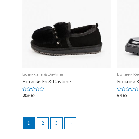
Ботинки Fri & Daytime
Ботинки Ke
Ботинки Fri & Daytime
Ботинки 
209
Br
64
Br
Rated
Rated
0
0
out
out
of
of
5
5
1
2
3
→