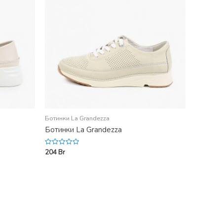
Ботинки La Grandezza
Ботинки La Grandezza
204
Br
Rated
0
out
of
5