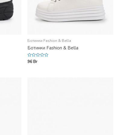
Ботинки Fashion & Bella
Ботинки Fashion & Bella
96
Br
Rated
0
out
of
5