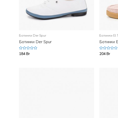
Ботинки Der Spur
Ботинки El
Ботинки Der Spur
Ботинки 
184
Br
204
Br
Rated
Rated
0
0
out
out
of
of
5
5