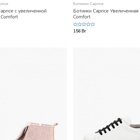
price
Ботинки Caprice
aprice с увеличенной
Ботинки Caprice Увеличенная 
 Comfort
Comfort
156
Br
Rated
0
out
of
5