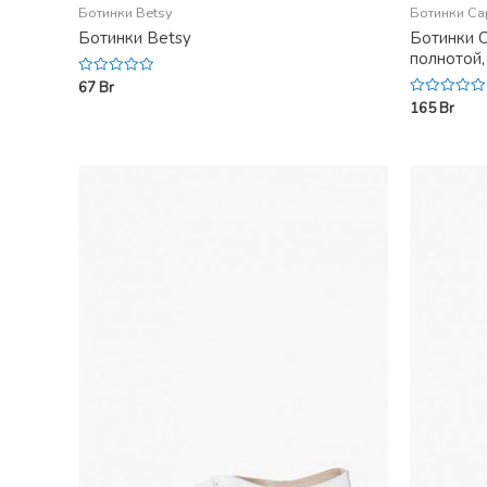
Ботинки Betsy
Ботинки Ca
Ботинки Betsy
Ботинки C
полнотой,
67
Br
Rated
0
165
Br
Rated
out
0
of
out
5
of
5