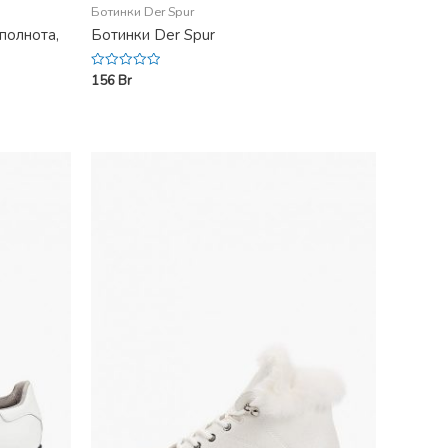
Ботинки Der Spur
полнота,
Ботинки Der Spur
156
Br
Rated
0
out
of
5