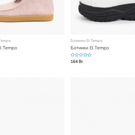
 Tempo
Ботинки El Tempo
El Tempo
Ботинки El Tempo
164
Br
Rated
0
out
of
5