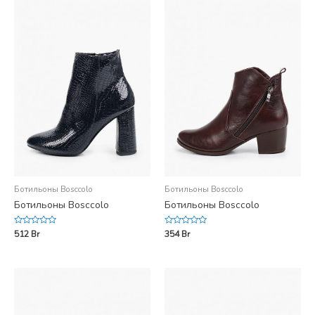
Ботильоны Bosccolo
Ботильоны Bosccolo
Ботильоны Bosccolo
Ботильоны Bosccolo
Rated
Rated
512
Br
354
Br
0
0
out
out
of
of
5
5