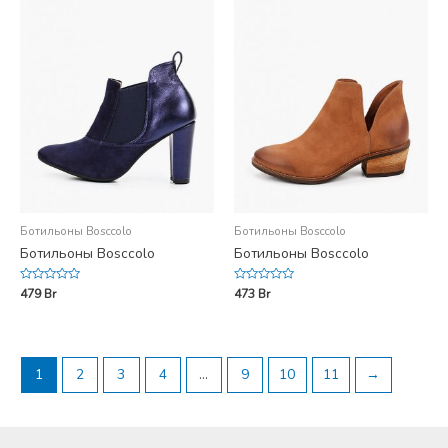
Ботильоны Bosccolo
Ботильоны Bosccolo
Ботильоны Bosccolo
Ботильоны Bosccolo
Rated
Rated
479
Br
473
Br
0
0
out
out
of
of
5
5
1
2
3
4
…
9
10
11
→