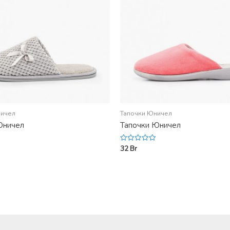
ничел
Тапочки Юничел
Юничел
Тапочки Юничел
32
Br
Rated
0
out
of
5