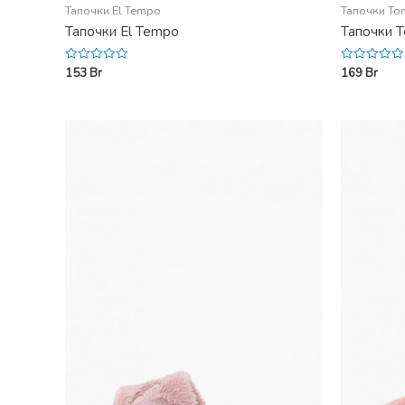
Тапочки El Tempo
Тапочки Tom
Тапочки El Tempo
Тапочки T
153
Br
169
Br
Rated
Rated
0
0
out
out
of
of
5
5