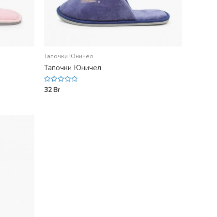
Тапочки Юничел
Тапочки Юничел
32
Br
Rated
0
out
of
5