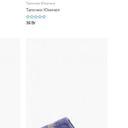
Тапочки Юничел
Тапочки Юничел
36
Br
Rated
0
out
of
5