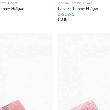
my Hilfiger
Тапочки Tommy Hilfiger
ommy Hilfiger
Тапочки Tommy Hilfiger
149
Br
Rated
0
out
of
5