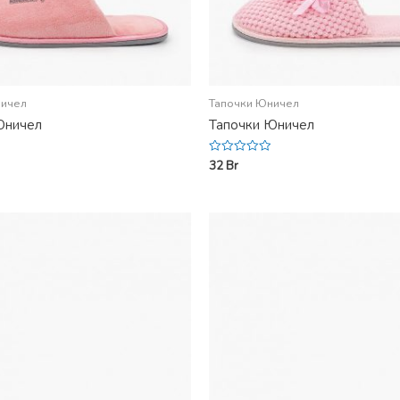
ничел
Тапочки Юничел
Юничел
Тапочки Юничел
32
Br
Rated
0
out
of
5