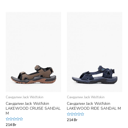
0
of
out
5
of
5
Сандалии Jack Wolfskin
Сандалии Jack Wolfskin
Сандалии Jack Wolfskin
Сандалии Jack Wolfskin
LAKEWOOD CRUISE SANDAL
LAKEWOOD RIDE SANDAL M
M
Rated
214
Br
0
Rated
214
Br
out
0