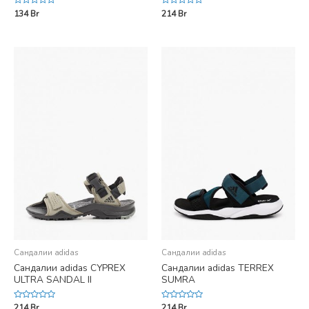
Rated
Rated
134
Br
214
Br
0
0
out
out
of
of
5
5
Сандалии adidas
Сандалии adidas
Сандалии adidas CYPREX
Сандалии adidas TERREX
ULTRA SANDAL II
SUMRA
Rated
Rated
214
Br
214
Br