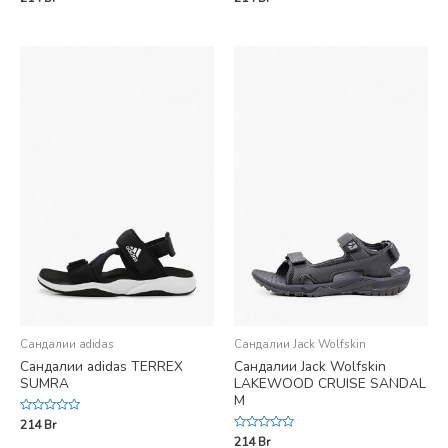
0
0
out
out
of
of
5
5
Сандалии adidas
Сандалии Jack Wolfskin
Сандалии adidas TERREX
Сандалии Jack Wolfskin
SUMRA
LAKEWOOD CRUISE SANDAL
M
Rated
214
Br
0
Rated
214
Br
out