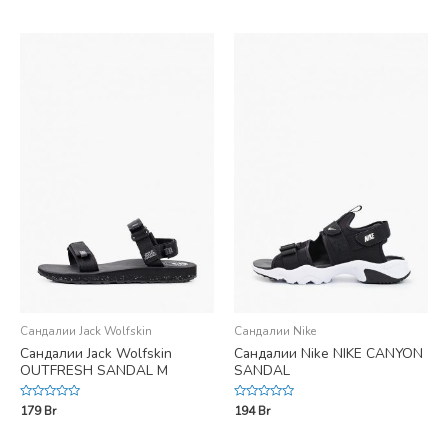
out
5
of
5
Сандалии Jack Wolfskin
Сандалии Nike
Сандалии Jack Wolfskin
Сандалии Nike NIKE CANYON
OUTFRESH SANDAL M
SANDAL
Rated
Rated
179
Br
194
Br
0
0
out
out
of
of