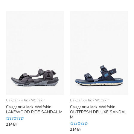
of
out
5
of
5
Сандалии Jack Wolfskin
Сандалии Jack Wolfskin
Сандалии Jack Wolfskin
Сандалии Jack Wolfskin
LAKEWOOD RIDE SANDAL M
OUTFRESH DELUXE SANDAL
M
Rated
214
Br
0
Rated
214
Br
out
0
of