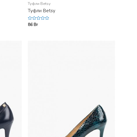
Туфли Betsy
Туфли Betsy
86
Br
Rated
0
out
of
5