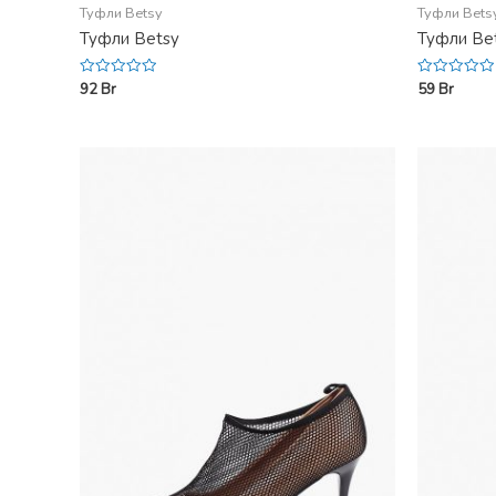
Туфли Betsy
Туфли Bets
Туфли Betsy
Туфли Be
92
Br
59
Br
Rated
Rated
0
0
out
out
of
of
5
5