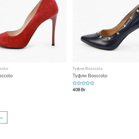
colo
Туфли Bosccolo
sccolo
Туфли Bosccolo
408
Br
Rated
0
out
of
5
→