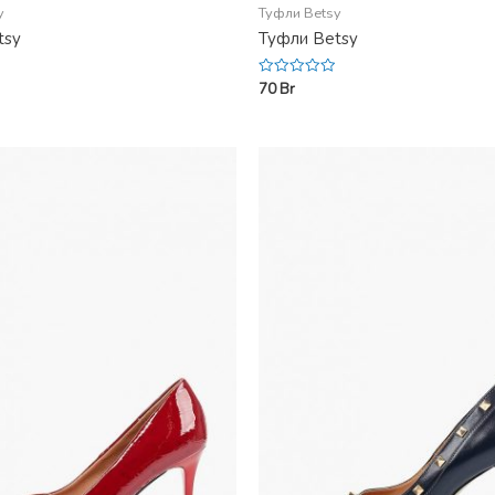
y
Туфли Betsy
tsy
Туфли Betsy
70
Br
Rated
0
out
of
5