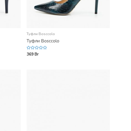
Туфли Bosccolo
Туфли Bosccolo
369
Br
Rated
0
out
of
5