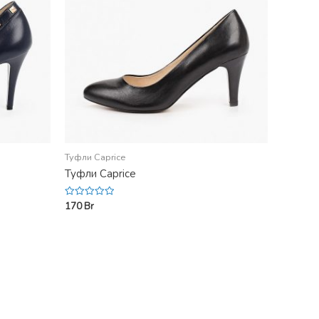
Туфли Caprice
Туфли Caprice
170
Br
Rated
0
out
of
5