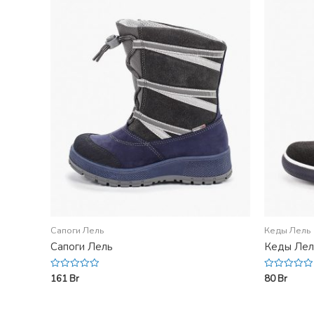
Сапоги Лель
Кеды Лель
Сапоги Лель
Кеды Лел
161
Br
80
Br
Rated
Rated
0
0
out
out
of
of
5
5