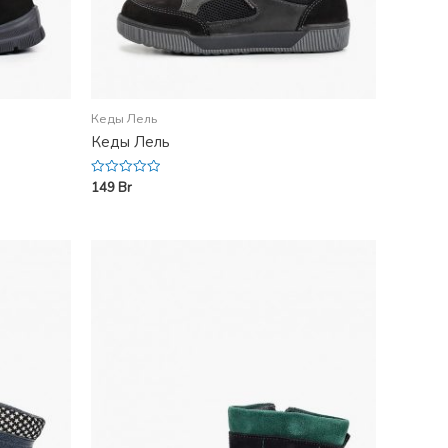
Кеды Лель
Кеды Лель
149
Br
Rated
0
out
of
5