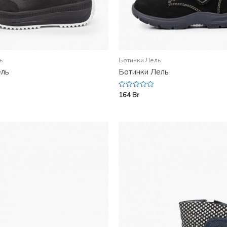
ь
Ботинки Лель
ель
Ботинки Лель
164
Br
Rated
0
out
of
5