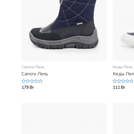
Сапоги Лель
Кеды Лель
Сапоги Лель
Кеды Лел
179
Br
111
Br
Rated
Rated
0
0
out
out
of
of
5
5