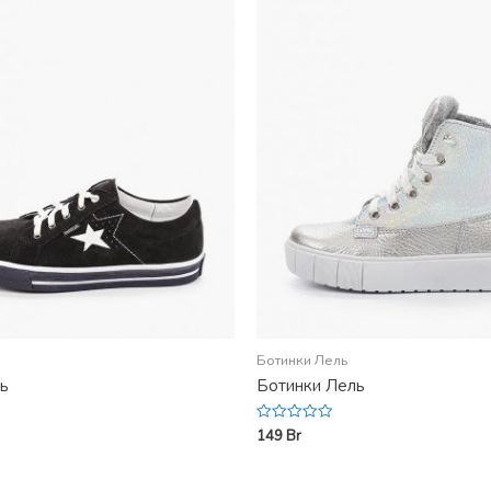
Ботинки Лель
ь
Ботинки Лель
149
Br
Rated
0
out
of
5