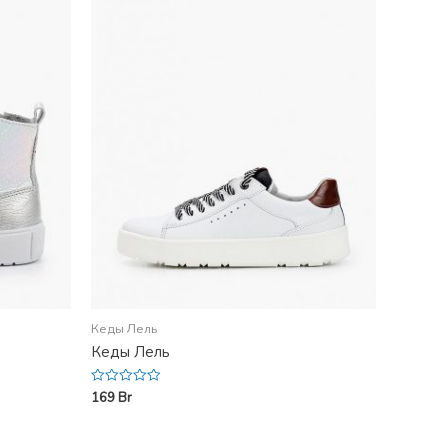
Кеды Лель
Кеды Лель
169
Br
Rated
0
out
of
5