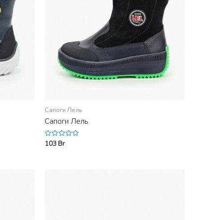
Сапоги Лель
Сапоги Лель
103
Br
Rated
0
out
of
5