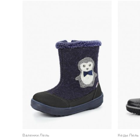
Валенки Лель
Кеды Лель