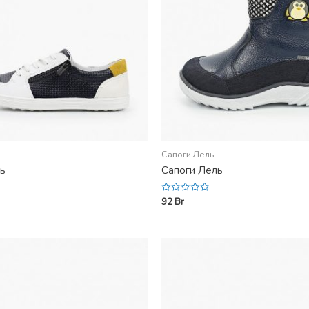
Сапоги Лель
ь
Сапоги Лель
92
Br
Rated
0
out
of
5