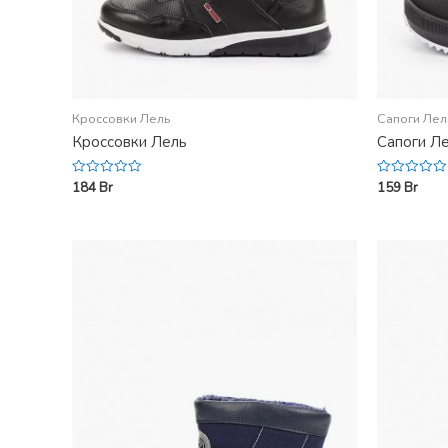
Кроссовки Лель
Сапоги Лел
Кроссовки Лель
Сапоги Л
184
Br
159
Br
Rated
Rated
0
0
out
out
of
of
5
5