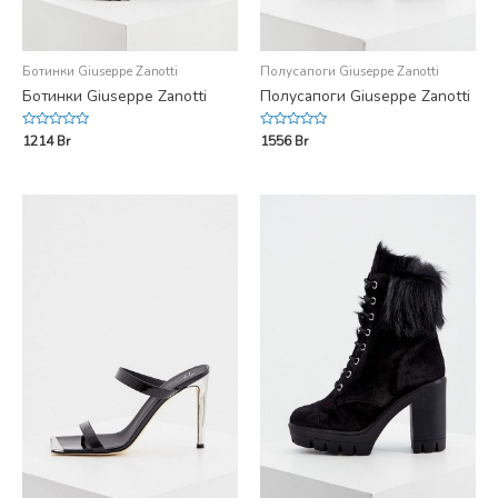
Ботинки Giuseppe Zanotti
Полусапоги Giuseppe Zanotti
Ботинки Giuseppe Zanotti
Полусапоги Giuseppe Zanotti
Rated
Rated
1214
Br
1556
Br
0
0
out
out
of
of
5
5