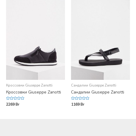
Кроссовки Giuseppe Zanotti
Сандалии Giuseppe Zanotti
Кроссовки Giuseppe Zanotti
Сандалии Giuseppe Zanotti
Rated
Rated
2269
Br
1169
Br
0
0
out
out
of
of
5
5