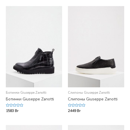
of
of
5
5
Ботинки Giuseppe Zanotti
Слипоны Giuseppe Zanotti
Ботинки Giuseppe Zanotti
Слипоны Giuseppe Zanotti
Rated
Rated
1583
Br
2449
Br
0
0
out
out
of
of
5
5