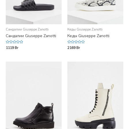
Сандалии Giuseppe Zanotti
Кеды Giuseppe Zanotti
Сандалии Giuseppe Zanotti
Кеды Giuseppe Zanotti
Rated
Rated
1119
Br
2169
Br
0
0
out
out
of
of
5
5