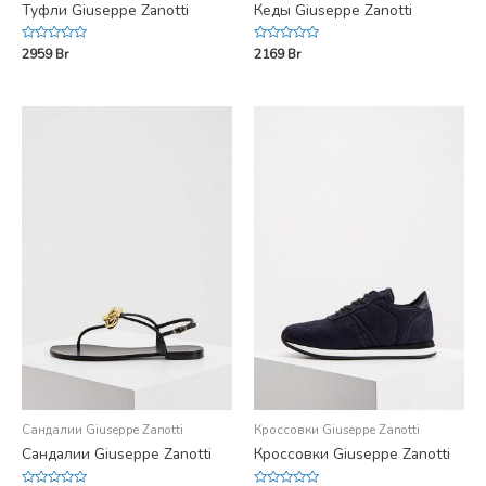
Туфли Giuseppe Zanotti
Кеды Giuseppe Zanotti
Rated
Rated
2959
Br
2169
Br
0
0
out
out
of
of
5
5
Сандалии Giuseppe Zanotti
Кроссовки Giuseppe Zanotti
Сандалии Giuseppe Zanotti
Кроссовки Giuseppe Zanotti