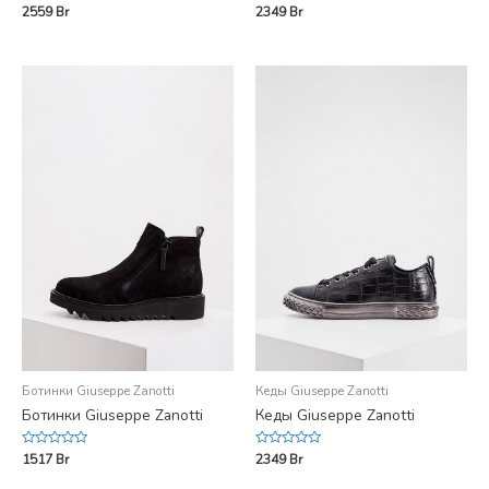
Rated
Rated
2559
Br
2349
Br
0
0
out
out
of
of
5
5
Ботинки Giuseppe Zanotti
Кеды Giuseppe Zanotti
Ботинки Giuseppe Zanotti
Кеды Giuseppe Zanotti
Rated
Rated
1517
Br
2349
Br
0
0
out
out