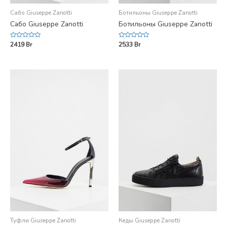
Сабо Giuseppe Zanotti
Ботильоны Giuseppe Zanotti
Сабо Giuseppe Zanotti
Ботильоны Giuseppe Zanotti
Rated
Rated
2419
Br
2533
Br
0
0
out
out
of
of
5
5
Туфли Giuseppe Zanotti
Кеды Giuseppe Zanotti