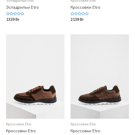
Эспадрильи Etro
Кроссовки Etro
Эспадрильи Etro
Кроссовки Etro
Rated
Rated
1329
Br
2139
Br
0
0
out
out
of
of
5
5
Кроссовки Etro
Кроссовки Etro
Кроссовки Etro
Кроссовки Etro