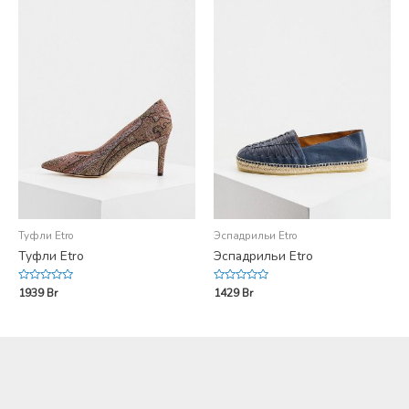
Туфли Etro
Эспадрильи Etro
Туфли Etro
Эспадрильи Etro
Rated
Rated
1939
Br
1429
Br
0
0
out
out
of
of
5
5