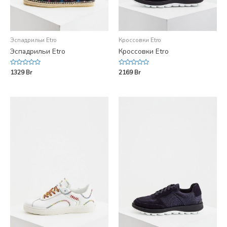
Эспадрильи Etro
Кроссовки Etro
Эспадрильи Etro
Кроссовки Etro
Rated
Rated
1329
Br
2169
Br
0
0
out
out
of
of
5
5