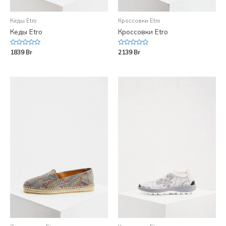
Кеды Etro
Кроссовки Etro
Кеды Etro
Кроссовки Etro
Rated
Rated
1839
Br
2139
Br
0
0
out
out
of
of
5
5