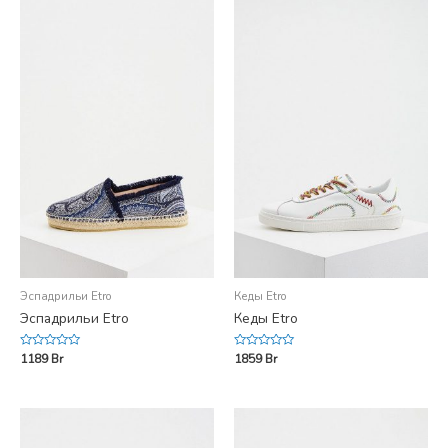
Эспадрильи Etro
Кеды Etro
Эспадрильи Etro
Кеды Etro
Rated
Rated
1189
Br
1859
Br
0
0
out
out
of
of
5
5