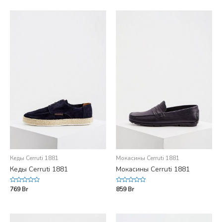
of
of
5
5
Кеды Cerruti 1881
Мокасины Cerruti 1881
Кеды Cerruti 1881
Мокасины Cerruti 1881
Rated
Rated
769
Br
859
Br
0
0
out
out
of
of
5
5