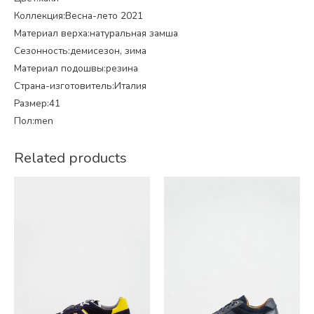
Коллекция:Весна-лето 2021
Материал верха:натуральная замша
Сезонность:демисезон, зима
Материал подошвы:резина
Страна-изготовитель:Италия
Размер:41
Пол:men
Related products