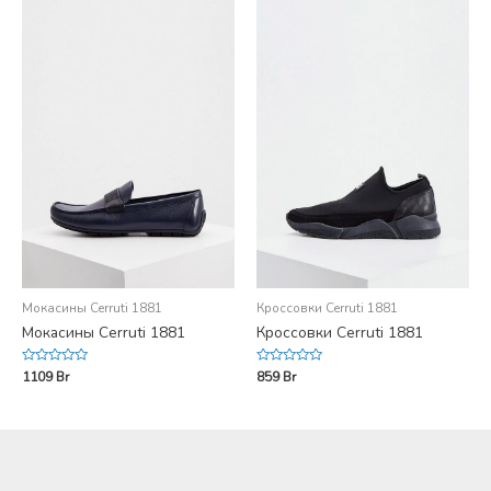
Мокасины Cerruti 1881
Кроссовки Cerruti 1881
Мокасины Cerruti 1881
Кроссовки Cerruti 1881
Rated
Rated
1109
Br
859
Br
0
0
out
out
of
of
5
5