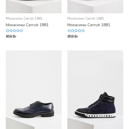
Мокасины Cerruti 1881
Мокасины Cerruti 1881
Мокасины Cerruti 1881
Мокасины Cerruti 1881
Rated
Rated
859
Br
859
Br
0
0
out
out
of
of
5
5