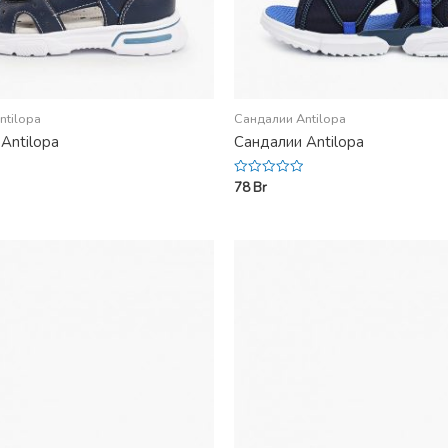
ntilopa
Сандалии Antilopa
Antilopa
Сандалии Antilopa
78
Br
Rated
0
out
of
5