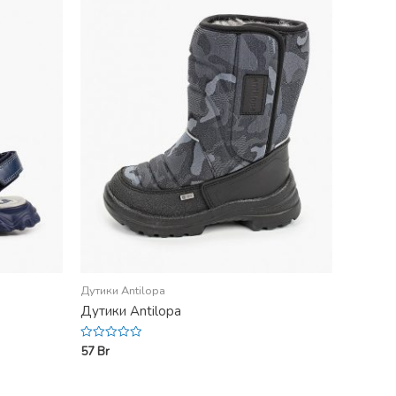
Дутики Antilopa
Дутики Antilopa
57
Br
Rated
0
out
of
5