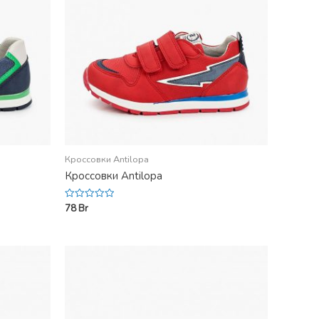
Кроссовки Antilopa
Кроссовки Antilopa
78
Br
Rated
0
out
of
5