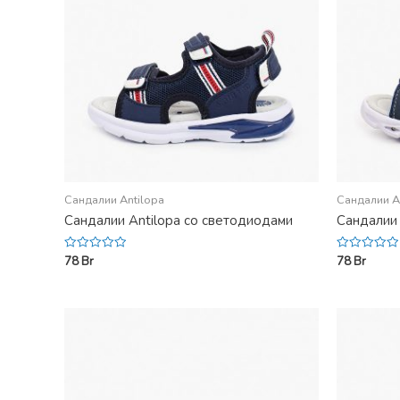
Сандалии Antilopa
Сандалии A
Сандалии Antilopa со светодиодами
Сандалии 
78
Br
78
Br
Rated
Rated
0
0
out
out
of
of
5
5