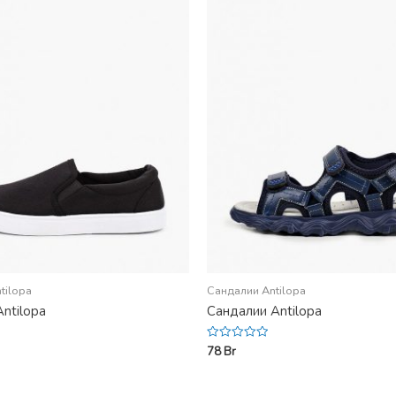
tilopa
Сандалии Antilopa
ntilopa
Сандалии Antilopa
78
Br
Rated
0
out
of
5