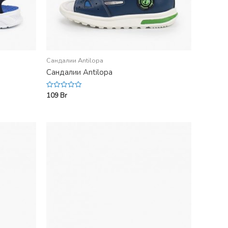
Сандалии Antilopa
Сандалии Antilopa
109
Br
Rated
0
out
of
5