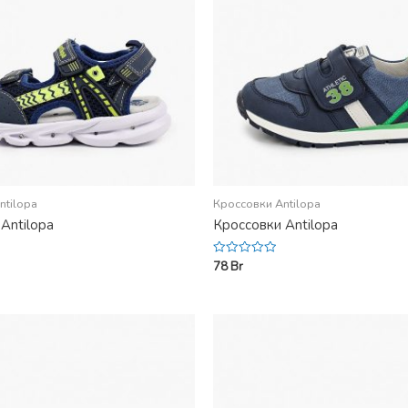
ntilopa
Кроссовки Antilopa
Antilopa
Кроссовки Antilopa
78
Br
Rated
0
out
of
5