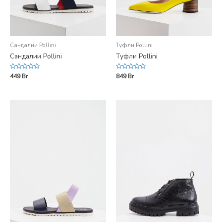
Сандалии Pollini
Туфли Pollini
Сандалии Pollini
Туфли Pollini
Rated
Rated
449
Br
849
Br
0
0
out
out
of
of
5
5