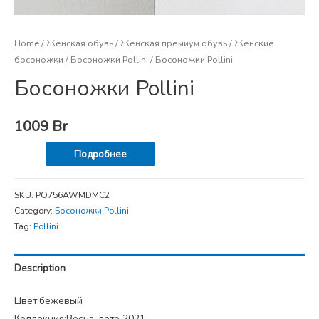
Home
/
Женская обувь
/
Женская премиум обувь
/
Женские
босоножки
/
Босоножки Pollini
/ Босоножки Pollini
Босоножки Pollini
1009
Br
Подробнее
SKU:
PO756AWMDMC2
Category:
Босоножки Pollini
Tag:
Pollini
Description
Цвет:бежевый
Коллекция:Весна-лето 2021