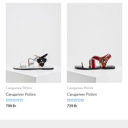
5
5
Сандалии Pollini
Сандалии Pollini
Сандалии Pollini
Сандалии Pollini
Rated
Rated
799
Br
739
Br
0
0
out
out
of
of
5
5