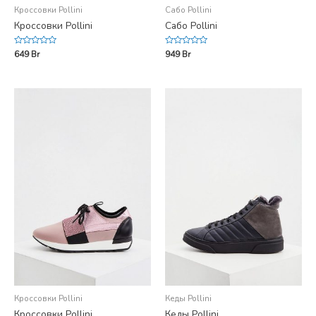
Кроссовки Pollini
Сабо Pollini
Кроссовки Pollini
Сабо Pollini
Rated
Rated
649
Br
949
Br
0
0
out
out
of
of
5
5
Кроссовки Pollini
Кеды Pollini
Кроссовки Pollini
Кеды Pollini