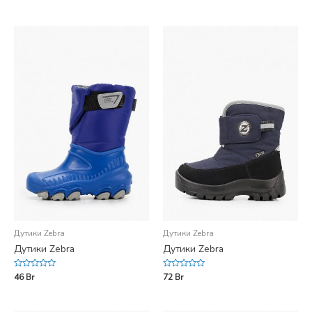
out
out
of
of
5
5
Дутики Zebra
Дутики Zebra
Дутики Zebra
Дутики Zebra
Rated
Rated
46
Br
72
Br
0
0
out
out
of
of
5
5