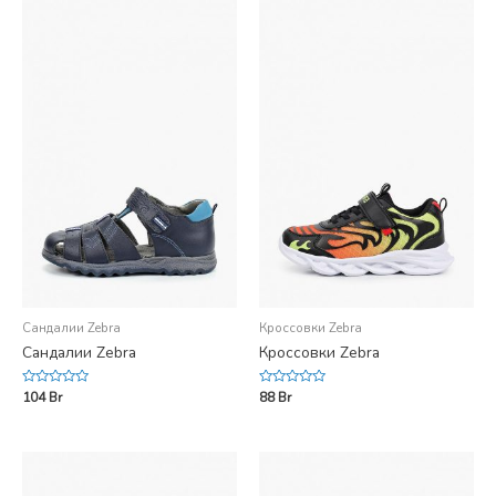
Сандалии Zebra
Кроссовки Zebra
Сандалии Zebra
Кроссовки Zebra
Rated
Rated
104
Br
88
Br
0
0
out
out
of
of
5
5