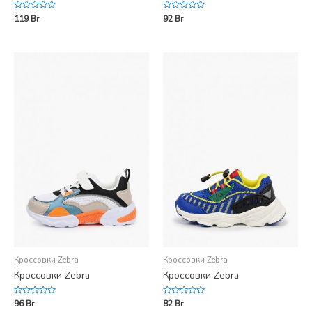
Rated
Rated
119
Br
92
Br
0
0
out
out
of
of
5
5
Кроссовки Zebra
Кроссовки Zebra
Кроссовки Zebra
Кроссовки Zebra
Rated
Rated
96
Br
82
Br
0
0