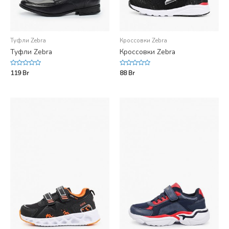
Туфли Zebra
Кроссовки Zebra
Туфли Zebra
Кроссовки Zebra
Rated
Rated
119
Br
88
Br
0
0
out
out
of
of
5
5