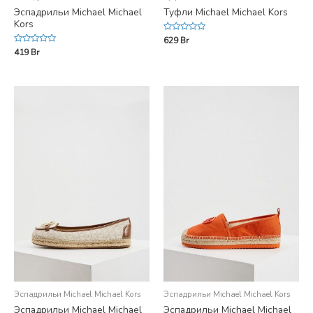
Эспадрильи Michael Michael
Туфли Michael Michael Kors
Kors
Rated
629
Br
0
Rated
419
Br
out
0
of
out
5
of
5
Эспадрильи Michael Michael Kors
Эспадрильи Michael Michael Kors
Эспадрильи Michael Michael
Эспадрильи Michael Michael