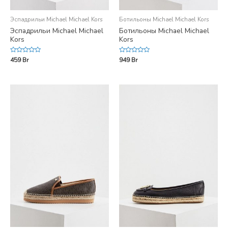
Эспадрильи Michael Michael Kors
Ботильоны Michael Michael Kors
Эспадрильи Michael Michael
Ботильоны Michael Michael
Kors
Kors
Rated
Rated
459
Br
949
Br
0
0
out
out
of
of
5
5