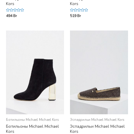
Kors
Kors
Rated
Rated
494
Br
519
Br
0
0
out
out
of
of
5
5
Ботильоны Michael Michael Kors
Эспадрильи Michael Michael Kors
Ботильоны Michael Michael
Эспадрильи Michael Michael
Kors
Kors