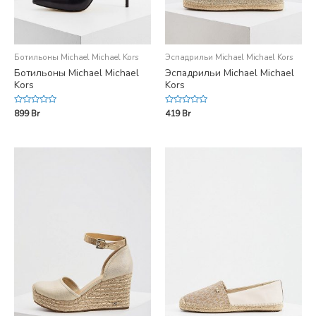
Ботильоны Michael Michael Kors
Эспадрильи Michael Michael Kors
Ботильоны Michael Michael
Эспадрильи Michael Michael
Kors
Kors
Rated
Rated
899
Br
419
Br
0
0
out
out
of
of
5
5