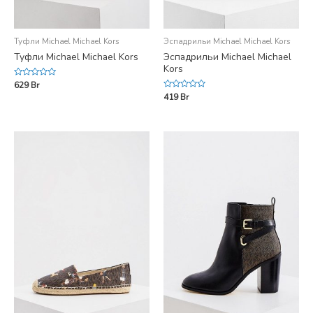
Туфли Michael Michael Kors
Эспадрильи Michael Michael Kors
Туфли Michael Michael Kors
Эспадрильи Michael Michael
Kors
Rated
629
Br
0
Rated
419
Br
out
0
of
out
5
of
5