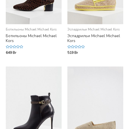
Ботильоны Michael Michael Kors
Эспадрильи Michael Michael Kors
Ботильоны Michael Michael
Эспадрильи Michael Michael
Kors
Kors
Rated
Rated
649
Br
519
Br
0
0
out
out
of
of
5
5