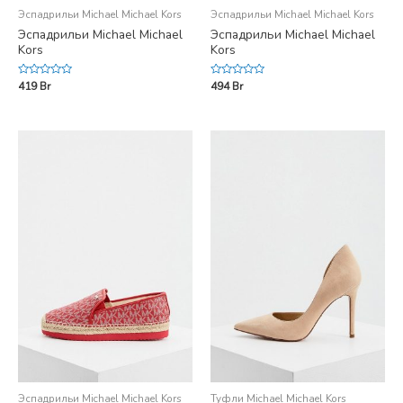
Эспадрильи Michael Michael Kors
Эспадрильи Michael Michael Kors
Эспадрильи Michael Michael
Эспадрильи Michael Michael
Kors
Kors
Rated
Rated
419
Br
494
Br
0
0
out
out
of
of
5
5
Эспадрильи Michael Michael Kors
Туфли Michael Michael Kors