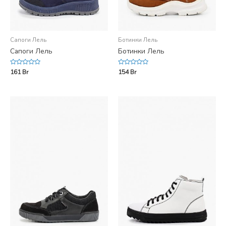
Сапоги Лель
Ботинки Лель
Сапоги Лель
Ботинки Лель
Rated
Rated
161
Br
154
Br
0
0
out
out
of
of
5
5