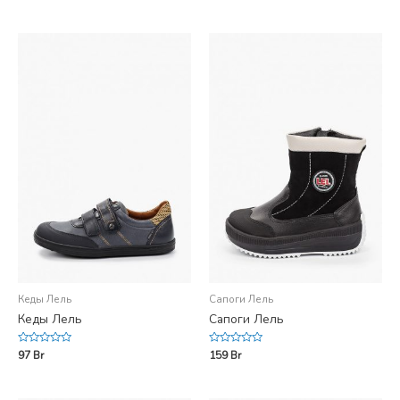
out
out
of
of
5
5
Кеды Лель
Сапоги Лель
Кеды Лель
Сапоги Лель
Rated
Rated
97
Br
159
Br
0
0
out
out
of
of
5
5