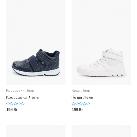
Кроссовки Лель
Кеды Лель
Кроссовки Лель
Кеды Лель
Rated
Rated
154
Br
199
Br
0
0
out
out
of
of
5
5