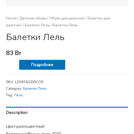
Home
/
Детская обувь
/
Обувь для девочек
/
Балетки для
девочек
/
Балетки Лель
/ Балетки Лель
Балетки Лель
83
Br
Подробнее
SKU:
LE047AGDRCO5
Category:
Балетки Лель
Tag:
Лель
Description
Цвет:разноцветный
Коллекция:Весна-лето 2020