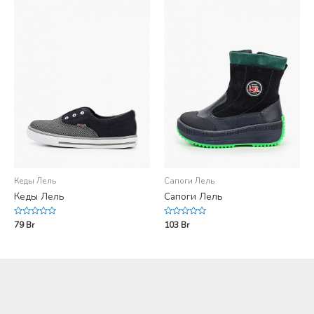
Кеды Лель
Сапоги Лель
Кеды Лель
Сапоги Лель
Rated
Rated
79
Br
103
Br
0
0
out
out
of
of
5
5