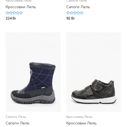
Кроссовки Лель
Сапоги Лель
Кроссовки Лель
Сапоги Лель
Rated
Rated
224
Br
92
Br
0
0
out
out
of
of
5
5
Сапоги Лель
Кроссовки Лель
Сапоги Лель
Кроссовки Лель