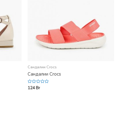
Сандалии Crocs
Сандалии Crocs
124
Br
Rated
0
out
of
5