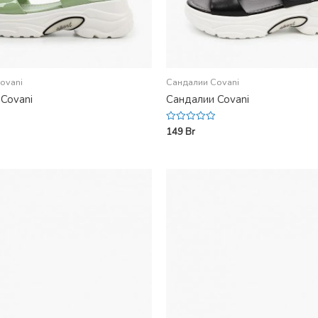
ovani
Сандалии Covani
Covani
Сандалии Covani
149
Br
Rated
0
out
of
5