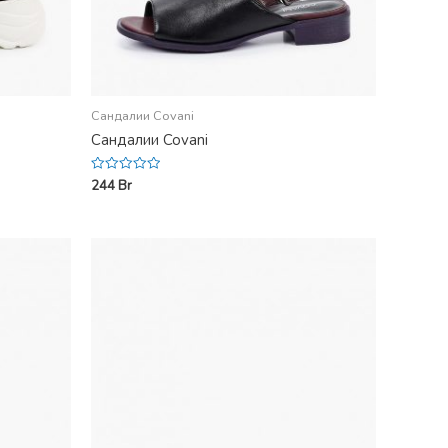
Сандалии Covani
Сандалии Covani
244
Br
Rated
0
out
of
5