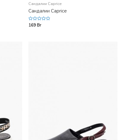
Сандалии Caprice
Сандалии Caprice
169
Br
Rated
0
out
of
5