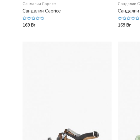
Сандалии Caprice
Сандалии C
Сандалии Caprice
Сандалии 
169
Br
169
Br
Rated
Rated
0
0
out
out
of
of
5
5