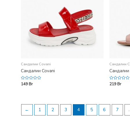
Сандалии Covani
Сандалии C
Сандалии Covani
Сандалии 
149
Br
219
Br
Rated
Rated
0
0
out
out
of
of
5
5
←
1
2
3
4
5
6
7