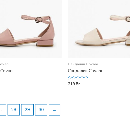
ovani
Сандалии Covani
Covani
Сандалии Covani
219
Br
Rated
0
out
of
5
…
28
29
30
→