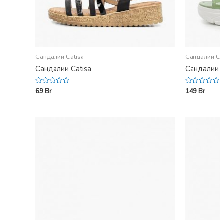
Сандалии Catisa
Сандалии C
Сандалии Catisa
Сандалии 
69
Br
149
Br
Rated
Rated
0
0
out
out
of
of
5
5