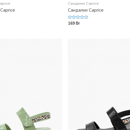
aprice
Сандалии Caprice
Caprice
Сандалии Caprice
169
Br
Rated
0
out
of
5